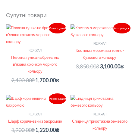
Супутні товари
Оригінальна
Поточна
Оригінальна
Поточ
Розпродаж!
Розпродаж!
ціна:
ціна:
ціна:
ціна:
2,100.00₴.
1,700.00₴.
3,850.00₴.
3,100.
КЕЖУАЛ
Костюм з мережива темно-
КЕЖУАЛ
Пляжна туніка на бретелях
бузкового кольору
в’язана крючком чорного
3,850.00
₴
3,100.00
₴
кольору
2,100.00
₴
1,700.00
₴
Оригінальна
Поточна
Розпродаж!
ціна:
ціна:
1,900.00₴.
1,220.00₴.
КЕЖУАЛ
КЕЖУАЛ
Шарф коричневий з бахромою
Спідниця трикотажна бежевого
кольору
1,900.00
₴
1,220.00
₴