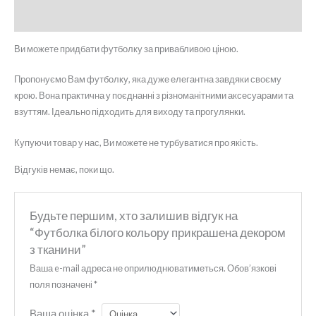
Відгуки (0)
Ви можете придбати футболку за привабливою ціною.
Пропонуємо Вам футболку, яка дуже елегантна завдяки своєму
крою. Вона практична у поєднанні з різноманітними аксесуарами та
взуттям. Ідеально підходить для виходу та прогулянки.
Купуючи товар у нас, Ви можете не турбуватися про якість.
Відгуків немає, поки що.
Будьте першим, хто залишив відгук на
“Футболка білого кольору прикрашена декором
з тканини”
Ваша e-mail адреса не оприлюднюватиметься.
Обов’язкові
поля позначені
*
Ваша оцінка
*