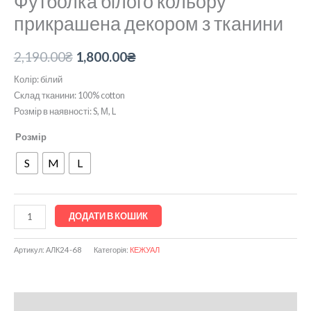
Футболка білого кольору
прикрашена декором з тканини
2,190.00
₴
1,800.00
₴
Колір: білий
Склад тканини: 100% cotton
Розмір в наявності: S, М, L
Розмір
S
M
L
ДОДАТИ В КОШИК
Артикул:
АЛК24-68
Категорія:
КЕЖУАЛ
Опис