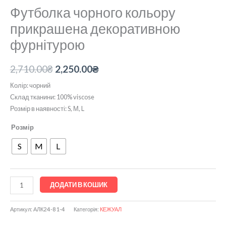
Футболка чорного кольору
прикрашена декоративною
фурнітурою
2,710.00
₴
2,250.00
₴
Колір: чорний
Склад тканини: 100% viscose
Розмір в наявності: S, М, L
Розмір
S
M
L
ДОДАТИ В КОШИК
Артикул:
АЛК24-81-4
Категорія:
КЕЖУАЛ