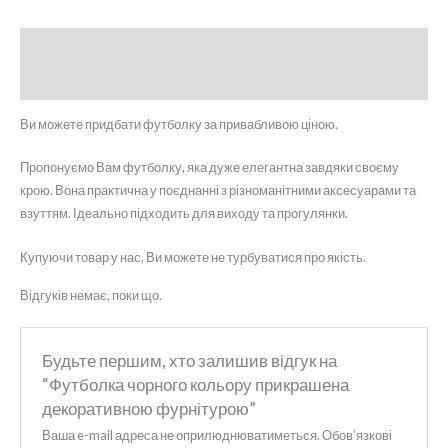
Опис
Відгуки (0)
Ви можете придбати футболку за привабливою ціною.
Пропонуємо Вам футболку, яка дуже елегантна завдяки своєму
крою. Вона практична у поєднанні з різноманітними аксесуарами та
взуттям. Ідеально підходить для виходу та прогулянки.
Купуючи товар у нас, Ви можете не турбуватися про якість.
Відгуків немає, поки що.
Будьте першим, хто залишив відгук на
“Футболка чорного кольору прикрашена
декоративною фурнітурою”
Ваша e-mail адреса не оприлюднюватиметься.
Обов’язкові