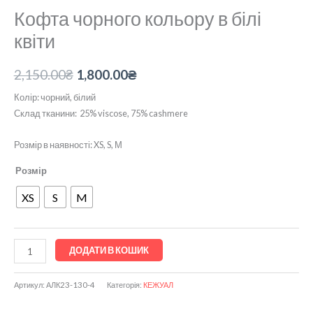
Кофта чорного кольору в білі
квіти
2,150.00
₴
1,800.00
₴
Колір: чорний, білий
Склад тканини: 25% viscose, 75% cashmere
Розмір в наявності: XS, S, М
Розмір
XS
S
M
ДОДАТИ В КОШИК
Артикул:
АЛК23-130-4
Категорія:
КЕЖУАЛ