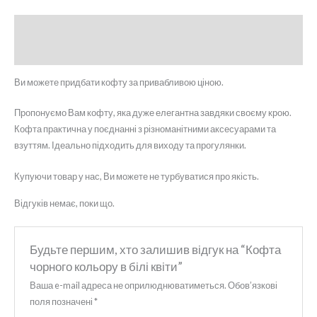
Опис
Відгуки (0)
Ви можете придбати кофту за привабливою ціною.
Пропонуємо Вам кофту, яка дуже елегантна завдяки своєму крою.
Кофта практична у поєднанні з різноманітними аксесуарами та
взуттям. Ідеально підходить для виходу та прогулянки.
Купуючи товар у нас, Ви можете не турбуватися про якість.
Відгуків немає, поки що.
Будьте першим, хто залишив відгук на “Кофта
чорного кольору в білі квіти”
Ваша e-mail адреса не оприлюднюватиметься.
Обов’язкові
поля позначені
*