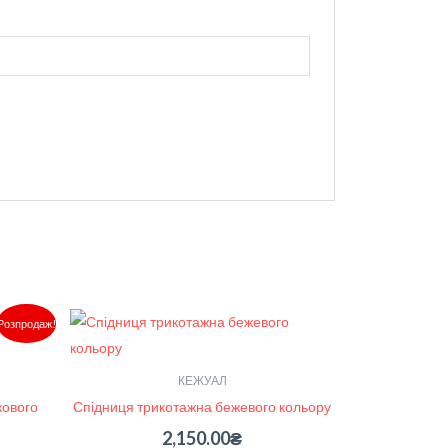
Поточна
Розпродаж!
ціна:
3,100.00₴.
КЕЖУАЛ
кового
Спідниця трикотажна бежевого кольору
2,150.00
₴