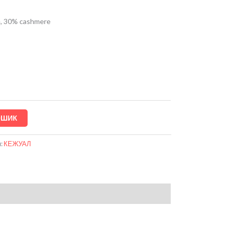
e, 30% cashmere
ОШИК
я:
КЕЖУАЛ