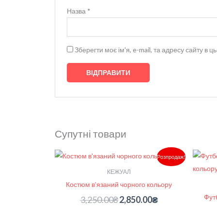
Назва
*
Зберегти моє ім'я, e-mail, та адресу сайту в
Супутні товари
Оригінальна
Поточна
Розпродаж!
ціна:
ціна:
3,250.00₴.
2,850.00₴.
КЕЖУАЛ
Костюм в’язаний чорного кольору
Футб
3,250.00
₴
2,850.00
₴