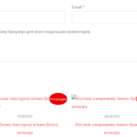
Email
*
 цьому браузері для моїх подальших коментарів.
Оригінальна
Поточна
Оригінальна
Розпродаж!
ціна:
ціна:
ціна:
1,450.00₴.
1,200.00₴.
3,850.00₴.
КЕЖУАЛ
КЕЖУАЛ
олка текстурної в’язки білого
Костюм з мережива темно-буз
кольору
кольору