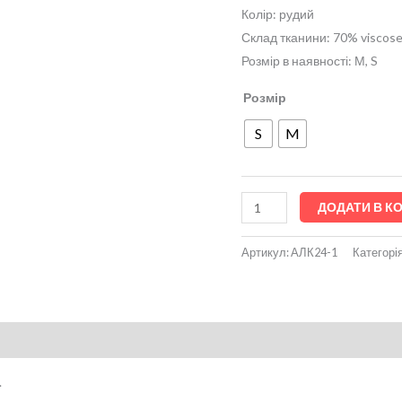
Колір: рудий
Склад тканини: 70% viscos
Розмір в наявності: М, S
Розмір
S
M
ДОДАТИ В К
Артикул:
АЛК24-1
Категорі
.