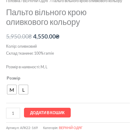
Головна
/
ВЕРХНІЙ ОДЯГ
/ Пальто вільного крою оливкового кольору
Пальто вільного крою
оливкового кольору
5,950.00
₴
4,550.00
₴
Колір: оливковий
Склад тканини: 100% ramie
Розмір в наявності: M, L
Розмір
M
L
ДОДАТИ В КОШИК
Артикул:
АЛК22-169
Категорія:
ВЕРХНІЙ ОДЯГ