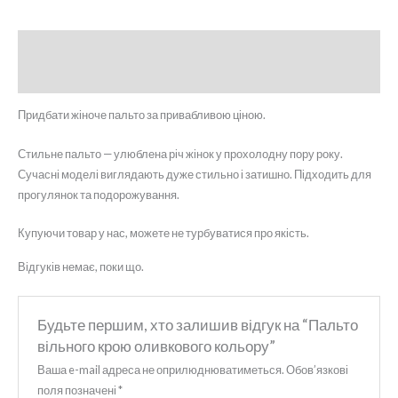
Опис
Відгуки (0)
Придбати жіноче пальто за привабливою ціною.
Стильне пальто — улюблена річ жінок у прохолодну пору року.
Сучасні моделі виглядають дуже стильно і затишно. Підходить для
прогулянок та подорожування.
Купуючи товар у нас, можете не турбуватися про якість.
Відгуків немає, поки що.
Будьте першим, хто залишив відгук на “Пальто
вільного крою оливкового кольору”
Ваша e-mail адреса не оприлюднюватиметься.
Обов’язкові
поля позначені
*