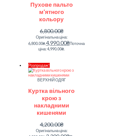
Пухове пальто
м’ятного
кольору
6,800.00
₴
Оригінальна ціна:
4,990.00
₴
6,800.00₴.
Поточна
ціна: 4,990.00₴.
Розпродаж!
ВЕРХНІЙ ОДЯГ
Куртка вільного
крою з
накладними
кишенями
4,200.00
₴
Оригінальна ціна: