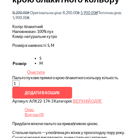
8,200.00
₴
Оригінальна ціна: 8,200.00₴.
5,900.00
₴
Поточна ціна:
5,900.00₴.
Колір: блакитний
Наповнювач: 100% пух
Комір: натуральне хутро
Розмір в наявності: S, M
S
M
Розмір
Очистити
Пальто пухове прямого крою блакитного кольору кількість
ДОДАТИ В КОШИК
Артикул:
АЛК22-174-3
Категорія:
ВЕРХНІЙ ОДЯГ
Опис
Відгуки (0)
Придбати жіноче пальто за привабливою ціною.
Стильне пальто — улюблена річ жінок у прохолодну пору року.
Сучасні моделі виглядають дуже стильно і затишно.