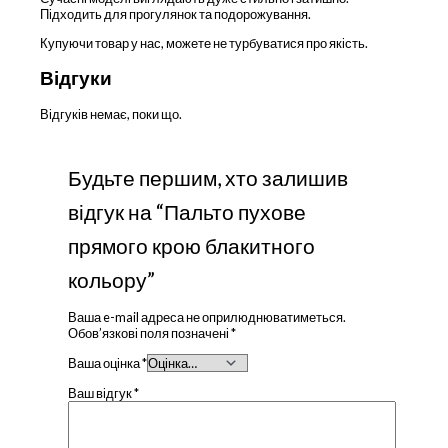
Підходить для прогулянок та подорожування.
Купуючи товар у нас, можете не турбуватися про якість.
Відгуки
Відгуків немає, поки що.
Будьте першим, хто залишив
відгук на “Пальто пухове
прямого крою блакитного
кольору”
Ваша e-mail адреса не оприлюднюватиметься.
Обов’язкові поля позначені
*
Ваша оцінка
*
Ваш відгук
*