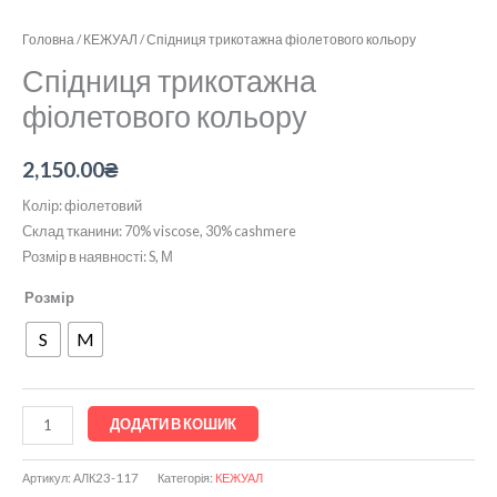
Головна
/
КЕЖУАЛ
/ Спідниця трикотажна фіолетового кольору
Спідниця трикотажна
фіолетового кольору
2,150.00
₴
Колір: фіолетовий
Склад тканини: 70% viscose, 30% cashmere
Розмір в наявності: S, М
Розмір
S
M
ДОДАТИ В КОШИК
Артикул:
АЛК23-117
Категорія:
КЕЖУАЛ