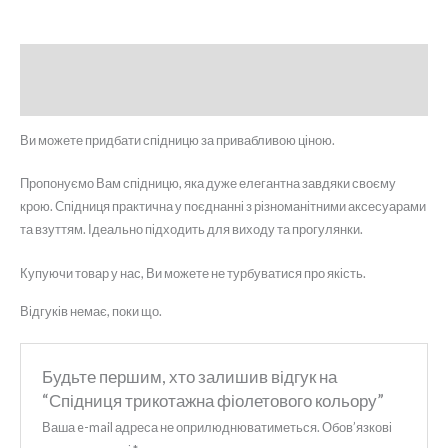
Опис
Відгуки (0)
Ви можете придбати спідницю за привабливою ціною.
Пропонуємо Вам спідницю, яка дуже елегантна завдяки своєму
крою. Спідниця практична у поєднанні з різноманітними аксесуарами
та взуттям. Ідеально підходить для виходу та прогулянки.
Купуючи товар у нас, Ви можете не турбуватися про якість.
Відгуків немає, поки що.
Будьте першим, хто залишив відгук на
“Спідниця трикотажна фіолетового кольору”
Ваша e-mail адреса не оприлюднюватиметься.
Обов’язкові