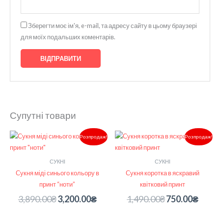
Зберегти моє ім'я, e-mail, та адресу сайту в цьому браузері
для моїх подальших коментарів.
Супутні товари
Оригінальна
Поточна
Оригінальна
Поточн
Розпродаж!
Розпродаж!
ціна:
ціна:
ціна:
ціна:
3,890.00₴.
3,200.00₴.
1,490.00₴.
750.00₴
СУКНІ
СУКНІ
Сукня міді синього кольору в
Сукня коротка в яскравий
принт “ноти”
квітковий принт
3,890.00
₴
3,200.00
₴
1,490.00
₴
750.00
₴