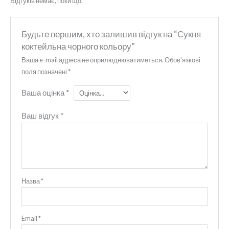
Відгуків немає, поки що.
Будьте першим, хто залишив відгук на “Сукня
коктейльна чорного кольору”
Ваша e-mail адреса не оприлюднюватиметься.
Обов’язкові
поля позначені
*
Ваша оцінка
*
Ваш відгук
*
Назва
*
Email
*