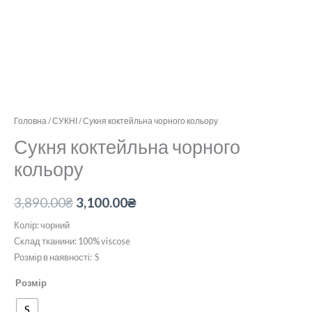
Головна
/
СУКНІ
/ Сукня коктейльна чорного кольору
Сукня коктейльна чорного
кольору
3,890.00
₴
3,100.00
₴
Колір: чорний
Склад тканини: 100% viscose
Розмір в наявності: S
Розмір
S