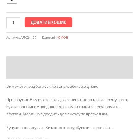
ДОДАТИ В КОШИК
Артикул:
АЛК24-59
Категорія:
СУКНІ
Опис
Відгуки (0)
Ви можете придбати сукню за привабливою ціною.
Пропонуємо Вам сукню, яка дуже елегантна завдяки своєму крою,
сукня практична у поєднанні з різноманітними аксесуарами та
взуттям. Ідеально підходить для виходу та прогулянки.
Купуючи товар у нас, Ви можете не турбуватися про якість.