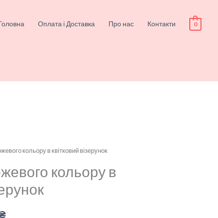
Головна
Оплата і Доставка
Про нас
Контакти
0
рожевого кольору в квітковий візерунок
альна
Поточна
ожевого кольору в
ціна:
зерунок
₴.
3,100.00₴.
₴