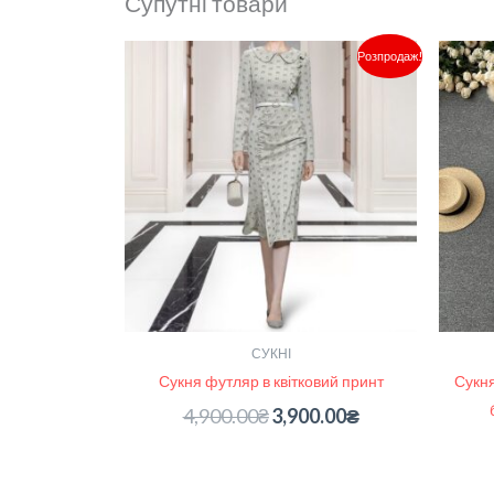
Супутні товари
Оригінальна
Поточна
Розпродаж!
ціна:
ціна:
4,900.00₴.
3,900.00₴.
СУКНІ
Сукня футляр в квітковий принт
Сукня
4,900.00
₴
3,900.00
₴