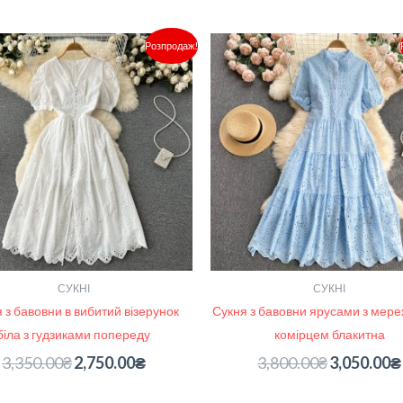
Оригінальна
Поточна
Оригінальна
Розпродаж!
ціна:
ціна:
ціна:
3,350.00₴.
2,750.00₴.
3,800.00₴.
СУКНІ
СУКНІ
 з бавовни в вибитий візерунок
Сукня з бавовни ярусами з мер
біла з гудзиками попереду
комірцем блакитна
3,350.00
₴
2,750.00
₴
3,800.00
₴
3,050.00
₴