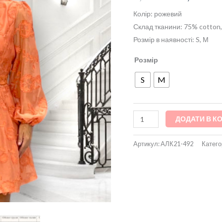
візерунок
Колір: рожевий
кількість
Склад тканини: 75% cotton,
Розмір в наявності: S, М
Розмір
S
M
ДОДАТИ В К
Артикул:
АЛК21-492
Катего