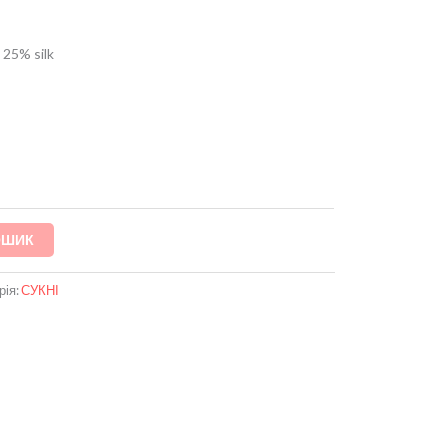
 25% silk
ОШИК
рія:
СУКНІ