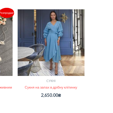
Поточна
Розпродаж!
ціна:
3,050.00₴.
СУКНІ
еживним
Сукня на запах в дрібну клітинку
2,650.00
₴