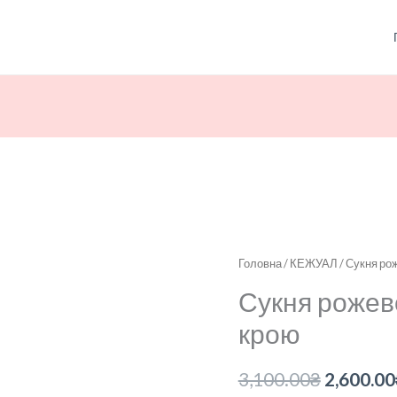
Сукня
Головна
/
КЕЖУАЛ
/ Сукня ро
Оригін
рожевого
Сукня рожево
ціна:
кольору
крою
вільного
3,100.00
крою
3,100.00
₴
2,600.00
кількість