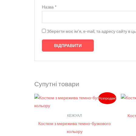
Назва
*
Зберегти моє ім'я, e-mail, та адресу сайту в
Супутні товари
Оригінальна
Поточна
Розпродаж!
ціна:
ціна:
3,850.00₴.
3,100.00₴.
Кос
КЕЖУАЛ
Костюм з мережива темно-бузкового
кольору