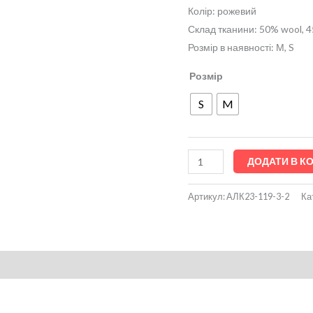
Колір: рожевий
Склад тканини: 50% wool, 4
Розмір в наявності: М, S
Розмір
S
M
ДОДАТИ В К
Артикул:
АЛК23-119-3-2
Ка