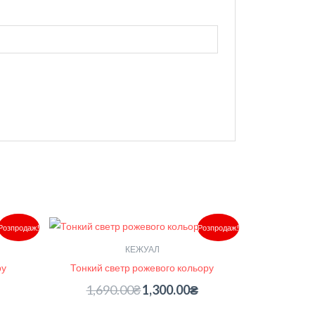
Поточна
Оригінальна
Поточна
Розпродаж!
Розпродаж!
ціна:
ціна:
ціна:
1,300.00₴.
1,690.00₴.
1,300.00₴.
КЕЖУАЛ
ру
Тонкий светр рожевого кольору
1,690.00
₴
1,300.00
₴