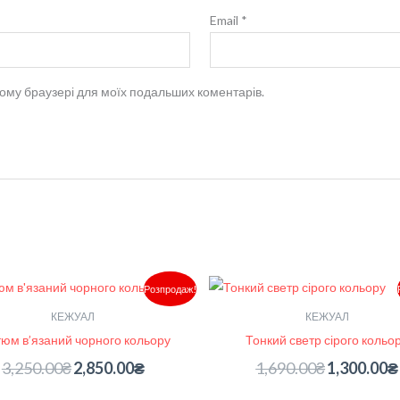
Email
*
 цьому браузері для моїх подальших коментарів.
Оригінальна
Поточна
Оригінальна
Розпродаж!
ціна:
ціна:
ціна:
3,250.00₴.
2,850.00₴.
1,690.00₴.
КЕЖУАЛ
КЕЖУАЛ
тюм в’язаний чорного кольору
Тонкий светр сірого кольо
3,250.00
₴
2,850.00
₴
1,690.00
₴
1,300.00
₴