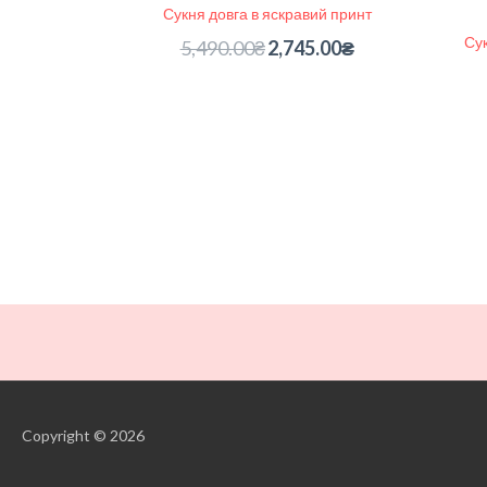
Сукня довга в яскравий принт
Сук
5,490.00
₴
2,745.00
₴
Copyright © 2026