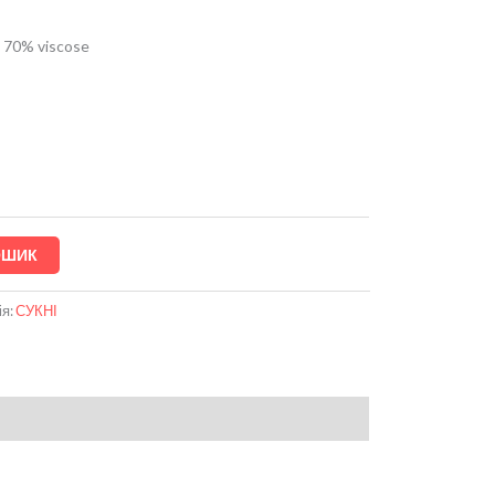
 70% viscose
ОШИК
ія:
СУКНІ