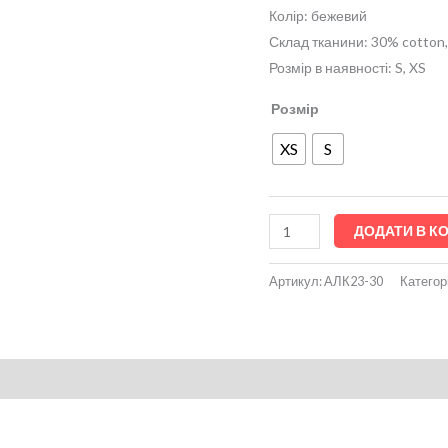
Колір: бежевий
Склад тканини: 30% cotton,
Розмір в наявності: S, XS
Розмір
XS
S
ДОДАТИ В К
Артикул:
АЛК23-30
Категор