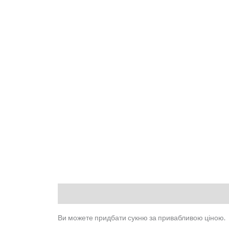
Опис
Додаткова інформація
Відгуки (0)
Ви можете придбати сукню за привабливою ціною.