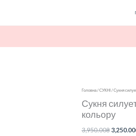
Сукня
Головна
/
СУКНІ
/ Сукня силу
Оригін
силуетна
Сукня силуе
ціна:
ажурна
кольору
бежевого
3,950.00
кольору
3,950.00
₴
3,250.00
кількість