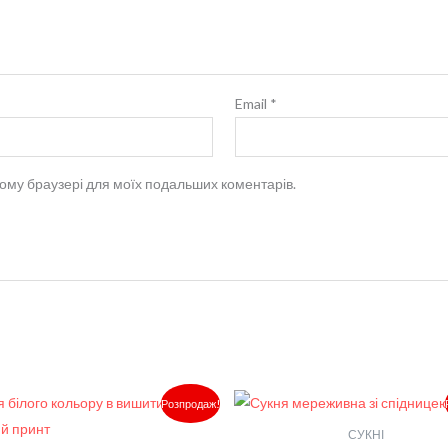
Email
*
 цьому браузері для моїх подальших коментарів.
Оригінальна
Поточна
Оригінальна
Розпродаж!
ціна:
ціна:
ціна:
3,350.00₴.
2,850.00₴.
3,500.00₴.
СУКНІ