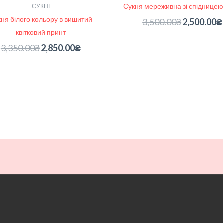
Сукня мереживна зі спідницею
СУКНІ
ня білого кольору в вишитий
3,500.00
₴
2,500.00
₴
квітковий принт
3,350.00
₴
2,850.00
₴