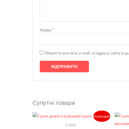
Назва
*
Зберегти моє ім'я, e-mail, та адресу сайту в
Супутні товари
Оригінальна
Поточна
Розпродаж!
ціна:
ціна:
5,490.00₴.
2,745.00₴.
СУКНІ