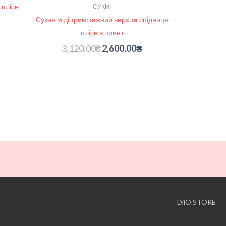
 плісе
СУКНІ
Сукня міді трикотажний верх та спідниця
плісе в принт
3,120.00
₴
2,600.00
₴
DiiO.STORE