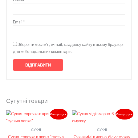
Email
*
Зберегти моє ім'я, e-mail, та адресу сайту в цьому браузері
для моїх подальших коментарів.
Супутні товари
Оригінальна
Поточна
Оригінальна
Поточ
Розпродаж!
Розпродаж!
ціна:
ціна:
ціна:
ціна:
4,400.00₴.
3,400.00₴.
3,790.00₴.
3,050.
СУКНІ
СУКНІ
Сукня-сорочка в принт “гусяча
Сукня міді в чорно-білу смужку