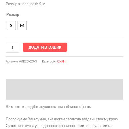
Розмір в наявності: S, М
Розмір
S
M
ДОДАТИ В КОШИК
Артикул:
АЛК23-23-3
Категорія:
СУКНІ
Опис
Відгуки (0)
Ви можете придбати сукню за привабливою ціною.
Пропонуємо Вам сукню, яка дуже елегантна завдяки своєму крою.
Сукня практична у поєднанні з різноманітними аксесуарами та