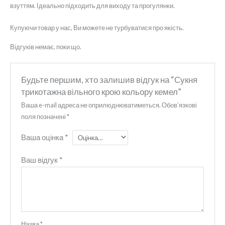
взуттям. Ідеально підходить для виходу та прогулянки.
Купуючи товар у нас, Ви можете не турбуватися про якість.
Відгуків немає, поки що.
Будьте першим, хто залишив відгук на “Сукня
трикотажна вільного крою кольору кемел”
Ваша e-mail адреса не оприлюднюватиметься.
Обов’язкові
поля позначені
*
Ваша оцінка
*
Ваш відгук
*
Назва
*