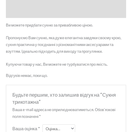
Опис
Відгуки (0)
Ви можете придбати сукню за привабливою ціною.
Пропонуємо Вам сукню, яка дуже елегантна завдяки своєму крою,
сукня практична у поєднанні з різноманітними аксесуарами та
взуттям. Ідеально підходить для виходу та прогулянки.
Купуючи товар у нас, Ви можете не турбуватися про якість.
Відгуків немає, поки що.
Будьте першим, хто залишив відгук на “Сукня
трикотажна”
Ваша e-mail адреса не оприлюднюватиметься.
Обов’язкові
поля позначені
*
Ваша оцінка
*