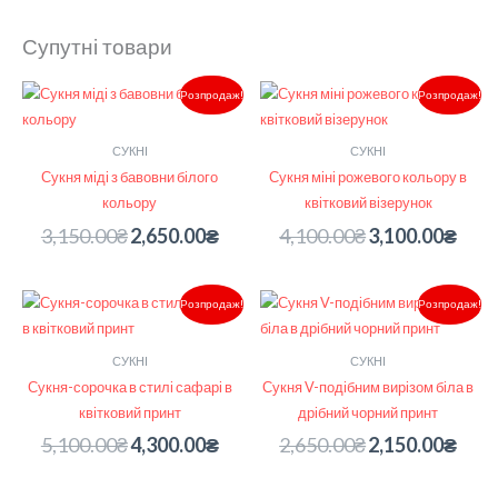
Супутні товари
Оригінальна
Поточна
Оригінальна
Поточ
Розпродаж!
Розпродаж!
ціна:
ціна:
ціна:
ціна:
3,150.00₴.
2,650.00₴.
4,100.00₴.
3,100.
СУКНІ
СУКНІ
Сукня міді з бавовни білого
Сукня міні рожевого кольору в
кольору
квітковий візерунок
3,150.00
₴
2,650.00
₴
4,100.00
₴
3,100.00
₴
Оригінальна
Поточна
Оригінальна
Поточ
Розпродаж!
Розпродаж!
ціна:
ціна:
ціна:
ціна:
5,100.00₴.
4,300.00₴.
2,650.00₴.
2,150.
СУКНІ
СУКНІ
Сукня-сорочка в стилі сафарі в
Сукня V-подібним вирізом біла в
квітковий принт
дрібний чорний принт
5,100.00
₴
4,300.00
₴
2,650.00
₴
2,150.00
₴