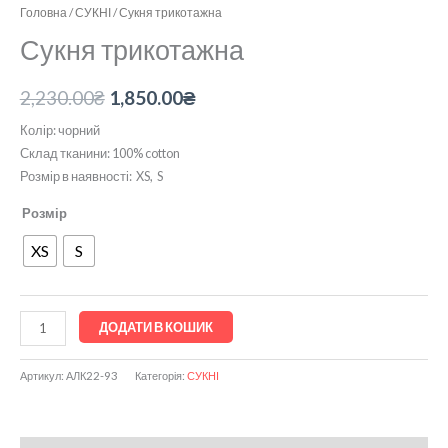
Головна
/
СУКНІ
/ Сукня трикотажна
Сукня трикотажна
2,230.00
₴
1,850.00
₴
Колір: чорний
Склад тканини: 100% cotton
Розмір в наявності: XS, S
Розмір
XS
S
ДОДАТИ В КОШИК
Артикул:
АЛК22-93
Категорія:
СУКНІ