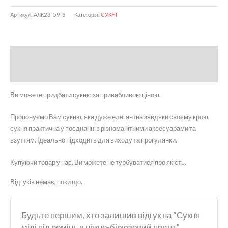
Артикул:
АЛК23-59-3
Категорія:
СУКНІ
Опис
Відгуки (0)
Ви можете придбати сукню за привабливою ціною.
Пропонуємо Вам сукню, яка дуже елегантна завдяки своєму крою,
сукня практична у поєднанні з різноманітними аксесуарами та
взуттям. Ідеально підходить для виходу та прогулянки.
Купуючи товар у нас, Ви можете не турбуватися про якість.
Відгуків немає, поки що.
Будьте першим, хто залишив відгук на “Сукня
міді під ремінь в ніжно-бірюзовий принт”