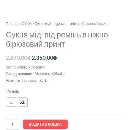
Головна
/
СУКНІ
/ Сукня міді під ремінь в ніжно-бірюзовий принт
Сукня міді під ремінь в ніжно-
бірюзовий принт
2,890.00
₴
2,350.00
₴
Колір: білий, бірюзовий
Склад тканини: 40% cotton, 60% silk
Розмір в наявності: XL, L
Розмір
L
XL
ДОДАТИ В КОШИК