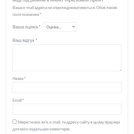
Ваша e-mail адреса не оприлюднюватиметься.
Обов’язкові
поля позначені
*
Ваша оцінка
*
Ваш відгук
*
Назва
*
Email
*
Зберегти моє ім'я, e-mail, та адресу сайту в цьому браузері
для моїх подальших коментарів.