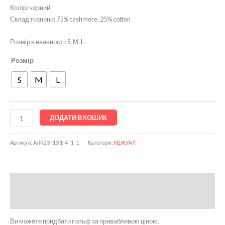
Колір: чорний
Склад тканини: 75% cashmere, 25% cotton
Розмір в наявності: S, М, L
Розмір
S
M
L
ДОДАТИ В КОШИК
Артикул:
АЛК23-131-4-1-1
Категорія:
КЕЖУАЛ
Опис
Відгуки (0)
Ви можете придбати гольф за привабливою ціною.