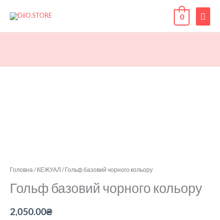
Перейти
ГОЛ
до
0
вмісту
МЕ
Гольф
базовий
чорного
кольору
кількість
Головна
/
КЕЖУАЛ
/ Гольф базовий чорного кольору
Гольф базовий чорного кольору
2,050.00
₴