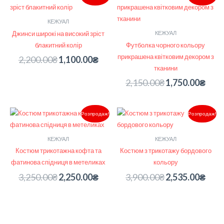
2,200.00₴.
1,100.00₴.
2,150.00₴.
1,750.
КЕЖУАЛ
Джинси широкі на високий зріст
КЕЖУАЛ
блакитний колір
Футболка чорного кольору
прикрашена квітковим декором з
2,200.00
₴
1,100.00
₴
тканини
2,150.00
₴
1,750.00
₴
Оригінальна
Поточна
Оригінальна
Поточ
Розпродаж!
Розпродаж!
ціна:
ціна:
ціна:
ціна:
3,250.00₴.
2,250.00₴.
3,900.00₴.
2,535.
КЕЖУАЛ
КЕЖУАЛ
Костюм трикотажна кофта та
Костюм з трикотажу бордового
фатинова спідниця в метеликах
кольору
3,250.00
₴
2,250.00
₴
3,900.00
₴
2,535.00
₴