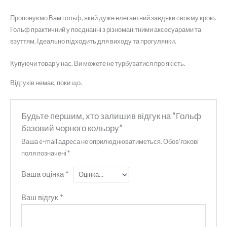
Пропонуємо Вам гольф, який дуже елегантний завдяки своєму крою.
Гольф практичний у поєднанні з різноманітними аксесуарами та
взуттям. Ідеально підходить для виходу та прогулянки.
Купуючи товар у нас, Ви можете не турбуватися про якість.
Відгуків немає, поки що.
Будьте першим, хто залишив відгук на “Гольф
базовий чорного кольору”
Ваша e-mail адреса не оприлюднюватиметься.
Обов’язкові
поля позначені
*
Ваша оцінка
*
Ваш відгук
*