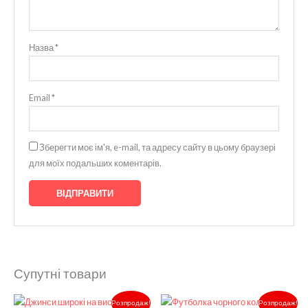
Назва
*
Email
*
Зберегти моє ім'я, e-mail, та адресу сайту в цьому браузері
для моїх подальших коментарів.
Супутні товари
Оригінальна
Поточна
Оригінальна
Поточ
Розпродаж!
Розпродаж!
ціна:
ціна:
ціна:
ціна: