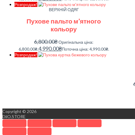
Розпродаж!
ВЕРХНІЙ ОДЯГ
Пухове пальто м’ятного
кольору
6,800.00
₴
Оригінальна ціна:
4,990.00
₴
6,800.00₴.
Поточна ціна: 4,990.00₴.
Розпродаж!
Copyright © 2026
DiiO.STORE