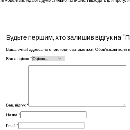
сні моделі виглядають дуже стильно і затишно. Підходить для прогул
Будьте першим, хто залишив відгук на “
Ваша e-mail адреса не оприлюднюватиметься.
Обов’язкові поля 
Ваша оцінка
*
Ваш відгук
*
Назва
*
Email
*