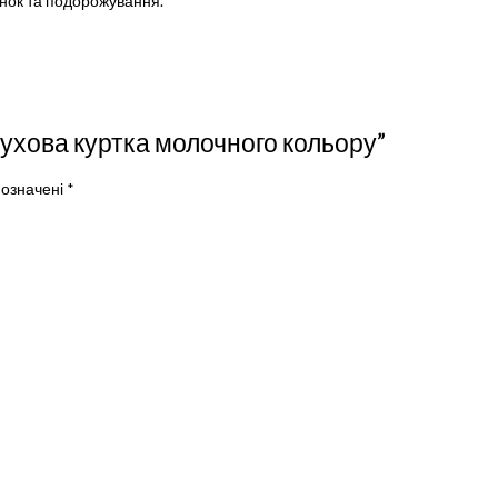
янок та подорожування.
Пухова куртка молочного кольору”
позначені
*