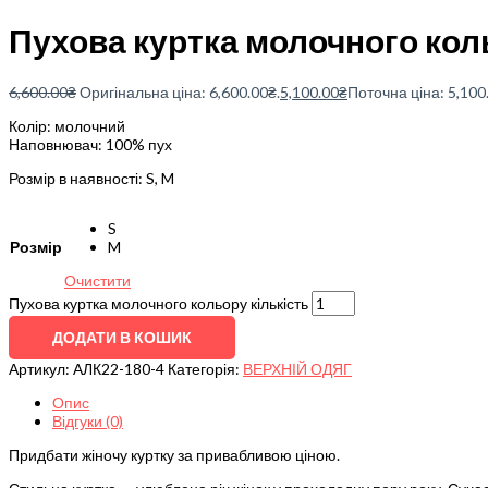
Пухова куртка молочного кол
6,600.00
₴
Оригінальна ціна: 6,600.00₴.
5,100.00
₴
Поточна ціна: 5,100
Колір: молочний
Наповнювач: 100% пух
Розмір в наявності: S, M
S
Розмір
M
Очистити
Пухова куртка молочного кольору кількість
ДОДАТИ В КОШИК
Артикул:
АЛК22-180-4
Категорія:
ВЕРХНІЙ ОДЯГ
Опис
Відгуки (0)
Придбати жіночу куртку за привабливою ціною.