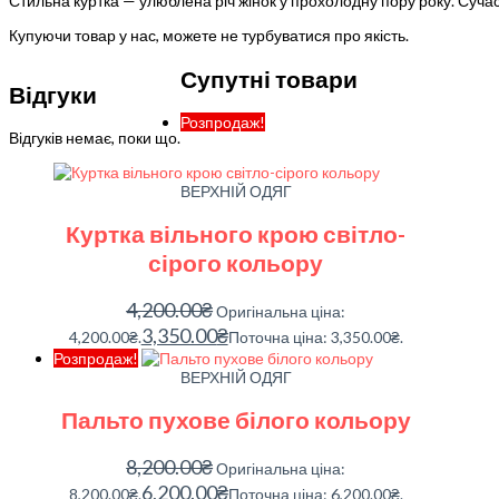
Стильна куртка — улюблена річ жінок у прохолодну пору року. Суча
Купуючи товар у нас, можете не турбуватися про якість.
Супутні товари
Відгуки
Розпродаж!
Відгуків немає, поки що.
ВЕРХНІЙ ОДЯГ
Куртка вільного крою світло-
сірого кольору
4,200.00
₴
Оригінальна ціна:
3,350.00
₴
4,200.00₴.
Поточна ціна: 3,350.00₴.
Розпродаж!
ВЕРХНІЙ ОДЯГ
Пальто пухове білого кольору
8,200.00
₴
Оригінальна ціна:
6,200.00
₴
8,200.00₴.
Поточна ціна: 6,200.00₴.