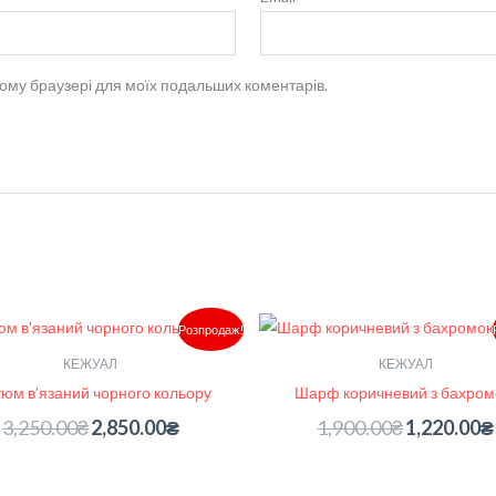
 цьому браузері для моїх подальших коментарів.
Оригінальна
Поточна
Оригінальна
Розпродаж!
ціна:
ціна:
ціна:
3,250.00₴.
2,850.00₴.
1,900.00₴.
КЕЖУАЛ
КЕЖУАЛ
тюм в’язаний чорного кольору
Шарф коричневий з бахро
3,250.00
₴
2,850.00
₴
1,900.00
₴
1,220.00
₴