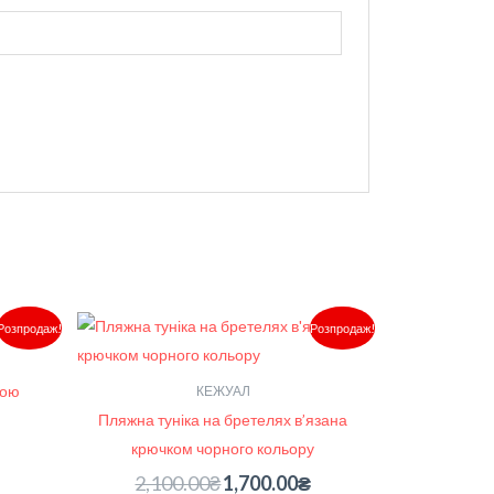
Поточна
Оригінальна
Поточна
Розпродаж!
Розпродаж!
ціна:
ціна:
ціна:
1,220.00₴.
2,100.00₴.
1,700.00₴.
мою
КЕЖУАЛ
Пляжна туніка на бретелях в’язана
крючком чорного кольору
2,100.00
₴
1,700.00
₴