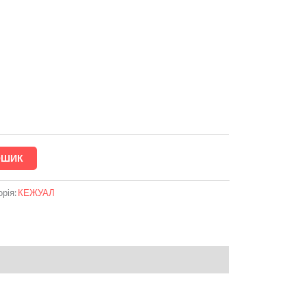
ОШИК
орія:
КЕЖУАЛ