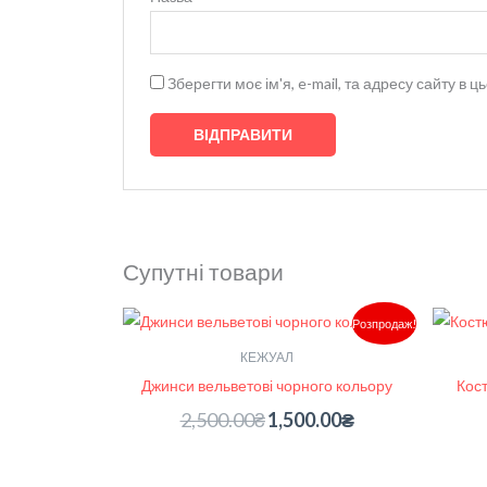
Зберегти моє ім'я, e-mail, та адресу сайту в
Супутні товари
Оригінальна
Поточна
Розпродаж!
ціна:
ціна:
2,500.00₴.
1,500.00₴.
КЕЖУАЛ
Джинси вельветові чорного кольору
Кос
2,500.00
₴
1,500.00
₴