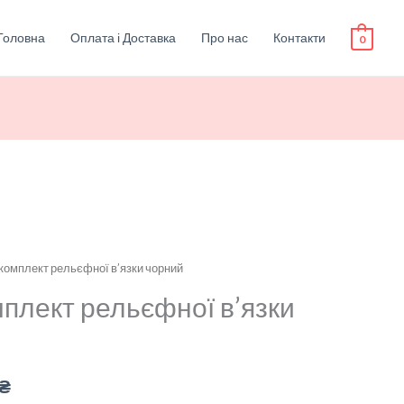
Головна
Оплата і Доставка
Про нас
Контакти
0
комплект рельєфної в’язки чорний
альна
Поточна
плект рельєфної в’язки
ціна:
₴.
2,050.00₴.
₴