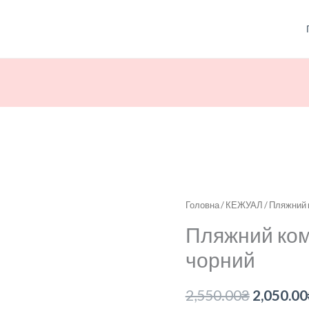
Пляжний
Головна
/
КЕЖУАЛ
/ Пляжний 
Оригін
комплект
Пляжний ком
ціна:
рельєфної
чорний
в'язки
2,550.00
чорний
2,550.00
₴
2,050.00
кількість