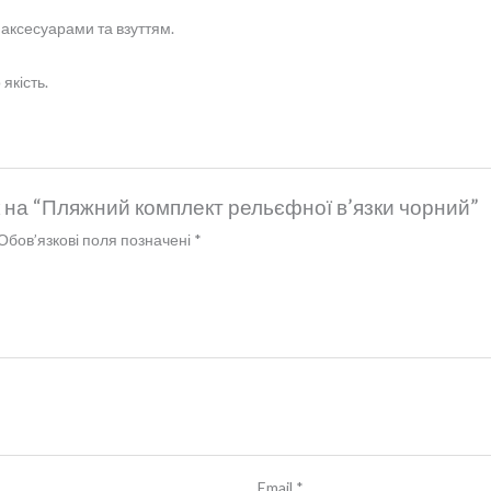
 аксесуарами та взуттям.
якість.
к на “Пляжний комплект рельєфної в’язки чорний”
Обов’язкові поля позначені
*
Email
*