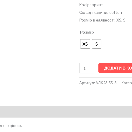
Колір: принт
Склад тканини: cotton
Розмір в наявності: XS, S
Розмір
XS
S
ДОДАТИ В К
Артикул:
АЛК23-55-3
Катег
ивою ціною.