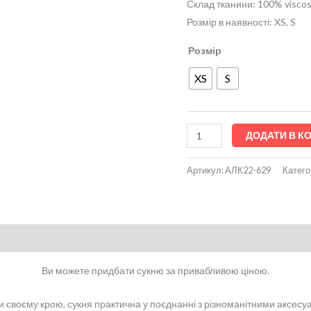
Склад тканини: 100% visco
Розмір в наявності: XS, S
Розмір
XS
S
ДОДАТИ В К
Артикул:
АЛК22-629
Катего
Ви можете придбати сукню за привабливою ціною.
своєму крою, сукня практична у поєднанні з різноманітними аксесуа