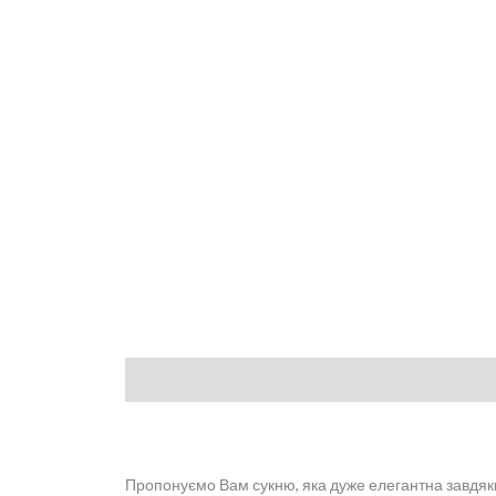
Опис
Відгуки (0)
Пропонуємо Вам сукню, яка дуже елегантна завдяки 