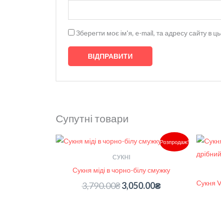
Зберегти моє ім'я, e-mail, та адресу сайту в
Супутні товари
Оригінальна
Поточна
Розпродаж!
ціна:
ціна:
3,790.00₴.
3,050.00₴.
СУКНІ
Сукня міді в чорно-білу смужку
Сукня V
3,790.00
₴
3,050.00
₴