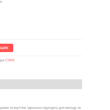
se
ОШИК
рія:
СУКНІ
рами та взуттям. Ідеально підходить для виходу та