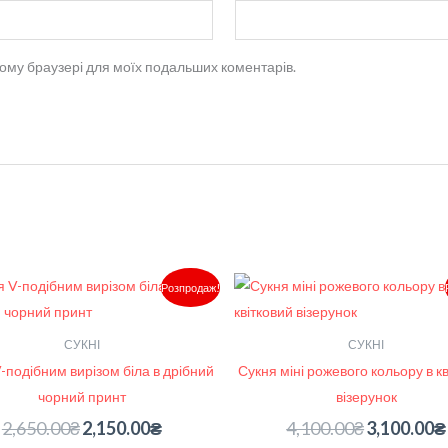
 цьому браузері для моїх подальших коментарів.
Оригінальна
Поточна
Оригінальна
Розпродаж!
ціна:
ціна:
ціна:
2,650.00₴.
2,150.00₴.
4,100.00₴.
СУКНІ
СУКНІ
-подібним вирізом біла в дрібний
Сукня міні рожевого кольору в к
чорний принт
візерунок
2,650.00
₴
2,150.00
₴
4,100.00
₴
3,100.00
₴