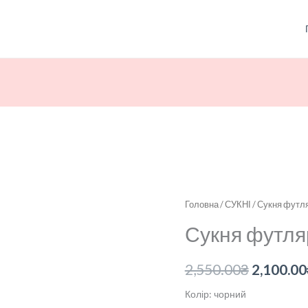
Сукня
Головна
/
СУКНІ
/ Сукня футля
Оригін
футляр
Сукня футля
ціна:
з
оксамиту
2,550.00
2,550.00
₴
2,100.00
кількість
Колір: чорний